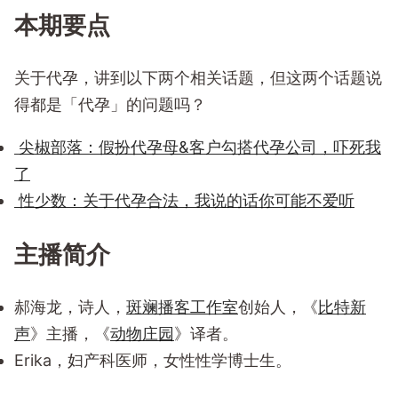
本期要点
关于代孕，讲到以下两个相关话题，但这两个话题说
得都是「代孕」的问题吗？
尖椒部落：假扮代孕母&客户勾搭代孕公司，吓死我
了
性少数：关于代孕合法，我说的话你可能不爱听
主播简介
郝海龙，诗人，
斑斓播客工作室
创始人，《
比特新
声
》主播，《
动物庄园
》译者。
Erika，妇产科医师，女性性学博士生。