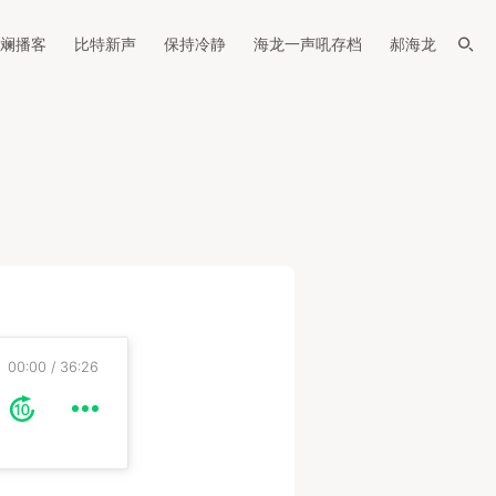
斓播客
比特新声
保持冷静
海龙一声吼存档
郝海龙
00:00
36:26