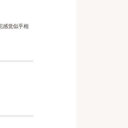
听完感觉似乎相
。